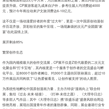
提质升级。CP展游客超九成来自沪外，参考往届人均消费超4000
元，预计今年将拉动来沪文旅消费达6-10亿元。
这不仅是一场动漫爱好者的年度“过大年”，更是一次中国原创动漫创
作百花齐放、异彩纷呈的集中呈现，一场现象级的次元产业团圆“家
宴”在此温情上演。
展开剩余85%
繁荣创作生态
作为国内规模最大的创作交流展，CP展不仅是Z世代最爱的二次元文
化聚会和“打卡宝地”，其内核更是一个服务于创作者的交流盛会与孵
化平台。近8000个创作者摊位、约300个主题街区联袂展出，超过10
万件展品共同构筑了“让热爱被看见，让创作被支持”的动人图景。
为系统性地孵化中国原创漫画力量，主办方特设“漫画向上”联合特
展，集结《过去·未来·链接》、《灯神·未偿之愿》、《大理寺日志》
等多部人气作品；其中《大理寺日志》携“崇盛乐迹”盛唐风联动周边
惊艳亮相，展现出国漫青年作者的蓬勃群像。同期，展会邀请行业专