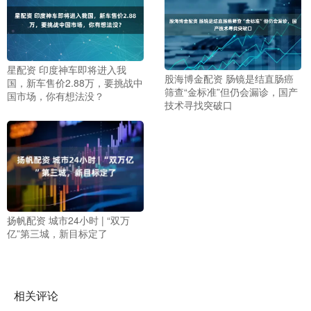
星配资 印度神车即将进入我
股海博金配资 肠镜是结直肠癌
国，新车售价2.88万，要挑战中
筛查“金标准”但仍会漏诊，国产
国市场，你有想法没？
技术寻找突破口
扬帆配资 城市24小时 | “双万
亿”第三城，新目标定了
相关评论