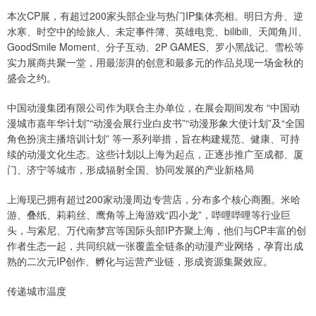
本次CP展，有超过200家头部企业与热门IP集体亮相。明日方舟、逆
水寒、时空中的绘旅人、未定事件簿、英雄电竞、bilibili、天闻角川、
GoodSmile Moment、分子互动、2P GAMES、罗小黑战记、雪松等
实力展商共聚一堂，用最澎湃的创意和最多元的作品兑现一场金秋的
盛会之约。
中国动漫集团有限公司作为联合主办单位，在展会期间发布 “中国动
漫城市嘉年华计划”“动漫会展行业白皮书”“动漫形象大使计划”及“全国
角色扮演主播培训计划” 等一系列举措，旨在构建规范、健康、可持
续的动漫文化生态。这些计划以上海为起点，正逐步推广至成都、厦
门、济宁等城市，形成辐射全国、协同发展的产业新格局
上海现已拥有超过200家动漫周边专营店，分布多个核心商圈。米哈
游、叠纸、莉莉丝、鹰角等上海游戏“四小龙”，哔哩哔哩等行业巨
头，与索尼、万代南梦宫等国际头部IP齐聚上海，他们与CP丰富的创
作者生态一起，共同织就一张覆盖全链条的动漫产业网络，孕育出成
熟的二次元IP创作、孵化与运营产业链，形成资源集聚效应。
传递城市温度