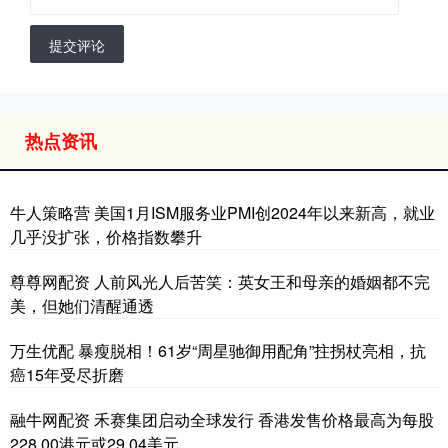
提交评论
热点资讯
牛人策略营 美国1月ISM服务业PMI创2024年以来新高，就业
几乎没扩张，价格指数攀升
尊尊网配资 人前风光人后苦笑：英女王和母亲的婚姻都不完
美，但她们清醒通透
万生优配 暴瘦脱相！61岁“周星驰御用配角”拄拐杖亮相，抗
癌15年受尽折磨
融牛网配资 禾赛集团启动全球发行 香港发售价格最高为每股
228.00港元或29.04美元