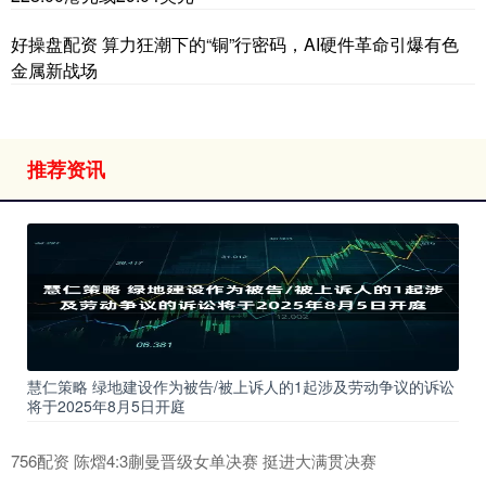
好操盘配资 算力狂潮下的“铜”行密码，AI硬件革命引爆有色
金属新战场
推荐资讯
慧仁策略 绿地建设作为被告/被上诉人的1起涉及劳动争议的诉讼
将于2025年8月5日开庭
756配资 陈熠4:3蒯曼晋级女单决赛 挺进大满贯决赛