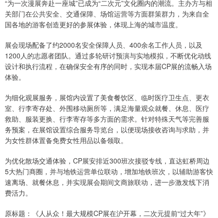
“为一次漫展奔赴一座城”已成为“二次元”文化圈内的潮流。主办方与相
关部门在公共安全、交通保障、场馆运营等方面群策群力，为来自全
国各地的游客创造更好的参展体验，体现上海的城市温度。
展会现场配备了约2000名安全保障人员、400余名工作人员，以及
1200人的志愿者团队。通过多轮研讨预演与实地模拟，不断优化动线
设计和执行流程，在确保安全有序的同时，实现本届CP展的流畅入场
体验。
为细化观展服务，展馆内设置了美食餐饮区、临时医疗卫生点、更衣
室、行李寄存处、外围移动厕所等，满足海量观众就餐、休息、医疗
救助、服装更换、行李寄存等多方面的需求。针对特殊天气等完善服
务预案，在展馆设置综合服务导览台，以便现场接收咨询与求助，并
为女性群体置备免费女性用品以备领取。
为优化散场交通体验，CP展安排近300班次接驳专线，直达虹桥周边
5大热门商圈，并与地铁运营单位联动，增加地铁班次，以辅助游客快
速离场、就餐休息，并实现展会期间文商旅联动，进一步激发线下消
费活力。
原标题：《人从众！最大规模CP展在沪开幕，二次元提前“过大年”》