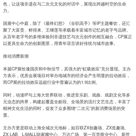
色，让这项非遗在与二次元文化的对话中，展现出跨越时空的生命
力。
国展中心中庭，除了《最终幻想》《全职高手》等IP主题餐饮，还汇
聚了大富贵、鲜得来、王继莲等承载着丰富城市记忆的老字号品牌。
从百年老字号的多维体验到非遗技艺与次元创作的相互融合，CP展正
以更具生命力的创新图景，用青年语言讲好传统与城市故事。
推动消费新潮
本届CP展恰逢国庆和中秋佳节，其强大的“虹吸效应”充分显现。主办
方表示，优质会展项目对举办地城市的经济会产生明显的拉动效应，
而CP展的拉动效应远超行业中普遍认为的1:9比例。
同时，动漫IP与上海大世界联动，推进音乐剧、戏曲、戏剧文化等多
元业态的跨界，构建起覆盖全龄段、全场景的流行文艺生态，丰富了
精神文化生活的同时，促发了众多围绕“二次元”的新消费场景的突
显。
主办方更是联动上海全城次元地标，如百联ZX创趣场、ZX造趣场、
ZX LAB、L-MALL陆家嘴中心、万达广场、第一百货商业中心、新世