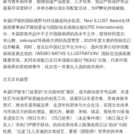
家与青年创作者，围绕动漫产业政策、人才培养、知识产权保护等议
题展开深度研讨，并举办舞台演出等配套活动，为IP孵化持续赋能。
本届CP展的国际视野与对话频道同步拓宽。Next ILLUST Award全球
插画赛事由CP展组委会与国际知名插画出版社PIE International合
办，本届获奖作品中不乏中国插画师的高水平之作，获得村田莲尔、
米山舞、sakusya2等插画大师的高度赞赏，2025年度大赛的投稿也已
拉开帷幕。同时，首次以中国社交平台为中心、面向世界介绍华语圈
插画发展总览的《WEIBO NATIVE ILLUSTRATION》国际交流插画展
隆重登场，其同名画集已在日本顶级出版社“翔泳社”出版，代表中国
插画界的里程碑事件，此次也一并展出入选的相关画作。
次元文化破壁
本届CP展专门设置的“次元闹传统”展区，成为推动老字号品牌、非遗
技艺与动漫IP深度融合的创意工坊。该展区以非遗市集、美食体验等
形式，推动非遗突破边界、走进年轻群体与大众生活，实现文化传承
与市场活力的双向增益。展区内，糖塑、宋锦、绒花、剪纸等10多项
非遗技艺与《明日方舟》《凹凸世界》《未定事件簿》《画江湖之不
良人》等热门IP携手联动。掐丝珐琅传承人陈漪老师正以“掐丝”勾勒
轮廓、“点蓝”注入灵魂的古老技艺，重塑《阴阳师》世界的风华角