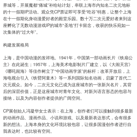
界城等，开展魔都“痛城”补给站计划，串联上海市内知名二次元地标
的十一假期IP活动。观众凭CP票证即可享受“吃谷”特惠，让整个上海
在十一假期化身动漫爱好者的殿堂乐园。数十万二次元爱好者来到这
座孵化了无数动漫游戏IP的城市“圣地”打卡留念，收获的快乐宛如一
次集体的“过大年”。
构建发展格局
上海，是中国动漫的发祥地。1941年，中国第一部动画长片《铁扇公
主》在此诞生；1957年，上海美术电影制片厂建立，以《大闹天宫》
《哪吒闹海》等佳作树立了“中国动画学派”的标杆；改革开放后，上
海电视台引入《铁臂阿童木》等一系列国际知名动画，启蒙了首代二
次元观众。如今，二次元文化已成为这座城市的一张新兴名片，其背
后的深层价值，正是这座城市对青年文化、对新兴语言形态的包容与
接纳，以及为内容创作者提供的广阔空间。
CP展创始人冯凝华女士表示：在上海，创作者们可以接触到很多最新
的动画作品、漫画作品、小说和游戏、以及最新表达形式，会有很多
新的想法。上海本身的文化环境比较包容，让很多国漫创作者进行自
我表达时，也比较有空间。