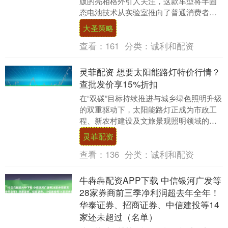
版的亮相格外引人关注，这款车型将半固
态电池技术从实验室推向了普通消费者，
同时10.28万的指导价相较许多同级竞品也
大圣策略
更有竞争....
查看：
161
分类：
诚利和配资
灵菲配资 想要太阳能路灯特价行情？
查批发价享15%折扣
在“双碳”目标持续推进与城乡绿色照明升级
的双重驱动下，太阳能路灯正成为市政工
程、新农村建设及文旅景观照明领域的主
流选择。尤其在西南地区，兼具节能环
灵菲配资
保、智能控制与....
查看：
136
分类：
诚利和配资
牛犇犇配资APP下载 中信银河广发等
28家券商前三季净利润超去年全年！
华泰证券、招商证券、中信建投等14
家还未超过（名单）