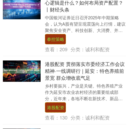
心逻辑是什么？如何布局资产配置？
丨财经头条
中国银河证券近日召开2025年中期策略
会，认为A股有望呈现震荡向上行情，建议
聚焦安全资产、科技创新、大消费、并购
重组四大主题。下半年A股“震荡上行&....
拳控策略
查看：
209
分类：
诚利和配资
港股配资 贯彻落实市委经济工作会议
精神·一线调研行 | 延安：特色养殖前
景宽 群众增收底气足
乡村要振兴，产业是关键。特色养殖产业
作为延安市农业农村经济的重要组成部
分，近年来，各地不断在新技术、新品种
上做文章，通过“企业＋村集体”运营模式，
港股配资
建立联农带农机....
查看：
130
分类：
诚利和配资