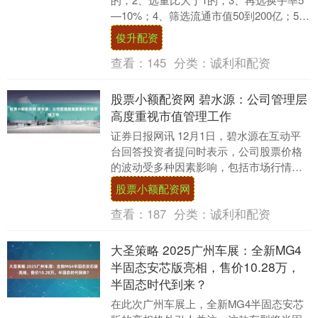
—10%；4、筛选流通市值50到200亿；5、
剔除高上影线，短期没有支撑的票；6....
俊升配资
查看：
145
分类：
诚利和配资
股票小额配资网 碧水源：公司管理层
高度重视市值管理工作
证券日报网讯 12月1日，碧水源在互动平
台回答投资者提问时表示，公司股票价格
的波动受多种因素影响，包括市场行情、
投资偏好等。公司管理层高度重视市值管
股票小额配资网
理工作，并已....
查看：
187
分类：
诚利和配资
大圣策略 2025广州车展：全新MG4
半固态安芯版亮相，售价10.28万，
半固态时代到来？
在此次广州车展上，全新MG4半固态安芯