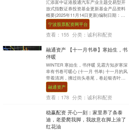
汇添富中证港股通汽车产业主题交易型开
放式指数证券投资基金更新基金产品资料
概要(2025年11月14日更新)编制日期：
2025年11月13日送出日期：2025年1....
宁波股票配资网平台
查看：
155
分类：
诚利和配资
融通资产 【十一月书单】寒始生，书
伴暖
WINTER 寒始生，书伴暖 见霜方知岁寒深
幸有书卷可暖心 (十一月 书单) 十一月的风
带着清冽，拂过街头巷尾，卷起银杏叶如
纷飞的金色蝴蝶，为大地织就一袭斑斓....
融通资产
查看：
178
分类：
诚利和配资
稳赢配资 开心一刻：家里养了条泰
迪，老爱爬我脚，我故意在脚上涂了
红花油