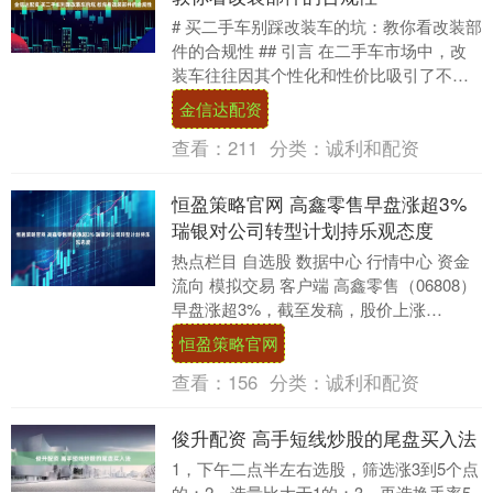
# 买二手车别踩改装车的坑：教你看改装部
件的合规性 ## 引言 在二手车市场中，改
装车往往因其个性化和性价比吸引了不少
消费者的目光。然而，改装车辆的合规性
金信达配资
问题却....
查看：
211
分类：
诚利和配资
恒盈策略官网 高鑫零售早盘涨超3%
瑞银对公司转型计划持乐观态度
热点栏目 自选股 数据中心 行情中心 资金
流向 模拟交易 客户端 高鑫零售（06808）
早盘涨超3%，截至发稿，股价上涨
3.57%，现报1.74港元，成交额77....
恒盈策略官网
查看：
156
分类：
诚利和配资
俊升配资 高手短线炒股的尾盘买入法
1，下午二点半左右选股，筛选涨3到5个点
的；2、选量比大于1的；3、再选换手率5