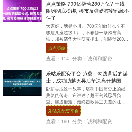
点点策略 700亿撬动280万亿? 一线
限购彻底松绑, 楼市反弹硬核密码藏不
住了
大家好，我是小川。 700亿能做什么？不
够建几座超级工厂，不够修一条跨省高
铁，却被清华大学研究指出，能撬动280万
亿居民房地产资产。 这就像用一颗石子激
点点策略
起整片海....
查看：
114
分类：
诚利和配资
乐咕乐配资平台 范蠡：勾践背后的谋
士，成功助越灭吴后坚决离开越国
卧薪尝胆这一故事，堪称中国历史上的经
典复仇传奇。它讲述了越王勾践忍辱负
重、屡遭磨难，最终击败吴王夫差的壮丽
篇章。千百年来，世人无不称赞勾践的隐
乐咕乐配资平台
忍、智慧与远见。然....
查看：
160
分类：
诚利和配资