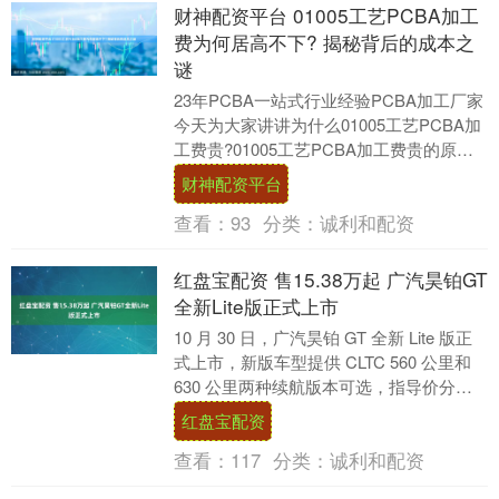
财神配资平台 01005工艺PCBA加工
费为何居高不下? 揭秘背后的成本之
谜
23年PCBA一站式行业经验PCBA加工厂家
今天为大家讲讲为什么01005工艺PCBA加
工费贵?01005工艺PCBA加工费贵的原
因。01005工艺PCBA加工....
财神配资平台
查看：
93
分类：
诚利和配资
红盘宝配资 售15.38万起 广汽昊铂GT
全新Lite版正式上市
10 月 30 日，广汽昊铂 GT 全新 Lite 版正
式上市，新版车型提供 CLTC 560 公里和
630 公里两种续航版本可选，指导价分别
为 15.38 ....
红盘宝配资
查看：
117
分类：
诚利和配资