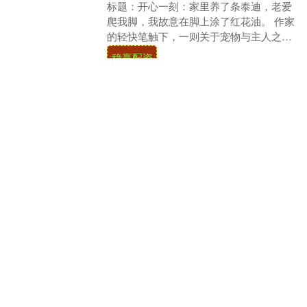
标题：开心一刻：家里养了条泰迪，老爱
爬我脚，我故意在脚上涂了红花油。 作家
的轻快笔触下，一则关于宠物与主人之间
趣味互动的故事悄然展开。在一个阳光明
稳赢配资
媚的午后，家中....
查看：
142
分类：
诚利和配资
小股神配资 辽篮U22缺阵三将，杨鸣
称其低估实力
最近，有关王俊杰、赵维伦和淡厚然这三
名NCAA球员无法返回辽宁U22参加全运会
决赛阶段的消息引起了轩然大波，辽宁男
篮主教练杨鸣已证实了这一情况。 在全运
小股神配资
会预赛阶....
查看：
194
分类：
诚利和配资
趣配资 金德尔摩根推出价值100亿美
元的天然气项目计划
美股周四早盘，北美主要能源基础设施企