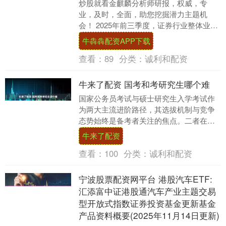
炒股就看金麒麟分析师研报，权威，专
业，及时，全面，助您挖掘潜力主题机
会！ 2025年前三季度，证券行业整体业绩
表现亮眼。42家上市券商合计实现营收
牛犇犇配资APP下载
4195.60....
查看：
89
分类：
诚利和配资
牛来了配资 国考和考研究生哪个难
国家公务员考试与硕士研究生入学考试作
为两大主流进阶路径，其选拔机制与竞争
态势始终是备考者关注的焦点。二者在考
核目标、能力侧重及备考策略上存在显著
牛来了配资
差异，难以简单以....
查看：
100
分类：
诚利和配资
宁波股票配资网平台 港股汽车ETF:
汇添富中证港股通汽车产业主题交易
型开放式指数证券投资基金更新基金
产品资料概要(2025年11月14日更新)