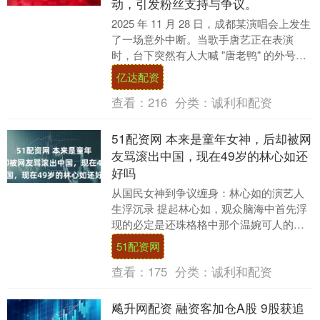
动，引发粉丝支持与争议。
2025 年 11 月 28 日，成都某演唱会上发生
了一场意外中断。当歌手唐艺正在表演
时，台下突然有人大喊 "唐老鸭" 的外号。
这一喊声让唐艺当场中断表演，要求....
亿达配资
查看：
216
分类：
诚利和配资
51配资网 本来是童年女神，后却被网
友骂滚出中国，现在49岁的林心如还
好吗
从国民女神到争议缠身：林心如的演艺人
生浮沉录 提起林心如，观众脑海中首先浮
现的必定是还珠格格中那个温婉可人的紫
薇格格。这位凭借琼瑶剧走红的台湾女
51配资网
星，用二十余年的....
查看：
175
分类：
诚利和配资
飚升网配资 融资客加仓A股 9股获追