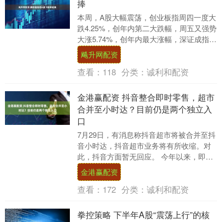
捧
本周，A股大幅震荡，创业板指周四一度大
跌4.25%，创年内第二大跌幅，周五又强势
大涨5.74%，创年内最大涨幅，深证成指、
科创50等股指也均出现较大波动。市场
飚升网配资
周....
查看：
118
分类：
诚利和配资
金港赢配资 抖音整合即时零售，超市
合并至小时达？目前仍是两个独立入
口
7月29日，有消息称抖音超市将被合并至抖
音小时达，抖音超市业务将有所收缩。对
此，抖音方面暂无回应。 今年以来，即时
零售成为了各大头部互联网争相抢夺的战
金港赢配资
略高地，无....
查看：
172
分类：
诚利和配资
拳控策略 下半年A股“震荡上行”的核