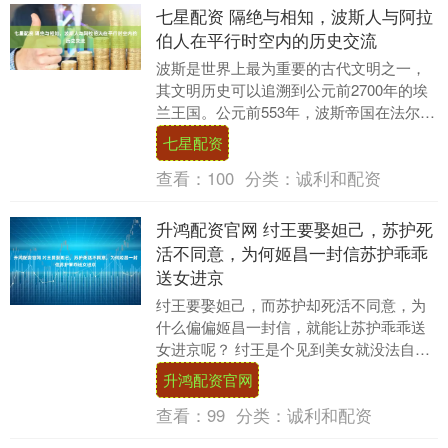
七星配资 隔绝与相知，波斯人与阿拉
伯人在平行时空内的历史交流
波斯是世界上最为重要的古代文明之一，
其文明历史可以追溯到公元前2700年的埃
兰王国。公元前553年，波斯帝国在法尔斯
地区崛起，居鲁士二世于公元前550年推翻
七星配资
了米....
查看：
100
分类：
诚利和配资
升鸿配资官网 纣王要娶妲己，苏护死
活不同意，为何姬昌一封信苏护乖乖
送女进京
纣王要娶妲己，而苏护却死活不同意，为
什么偏偏姬昌一封信，就能让苏护乖乖送
女进京呢？ 纣王是个见到美女就没法自制
的人。在一次祭奠女娲的活动中，纣王居
升鸿配资官网
然看着女娲的画....
查看：
99
分类：
诚利和配资