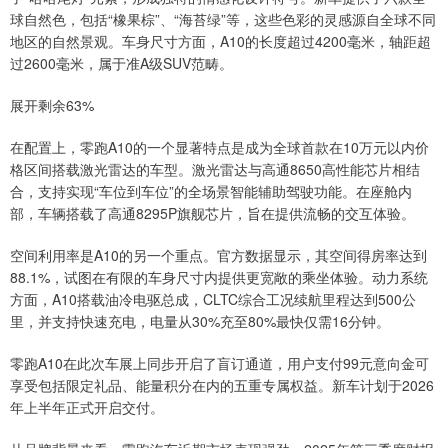
球自然色，包括“橡果棕”、“海苔绿”等，这些色彩的灵感源自全球不同
地区的自然景观。车身尺寸方面，A10的长度超过4200毫米，轴距超
过2600毫米，属于准A级SUV范畴。
展开剩余63%
在配置上，零跑A10的一个显著特点是成为全球首款在10万元以内价
格区间搭载激光雷达的车型。激光雷达与高通8650高性能芯片相结
合，支持实现“车位到车位”的全场景智能辅助驾驶功能。在座舱内
部，车辆搭载了高通8295P旗舰芯片，旨在提供流畅的交互体验。
空间利用率是A10的另一个重点。官方数据显示，其空间得房率达到
88.1%，试图在有限的车身尺寸内提供更宽敞的乘坐体验。动力系统
方面，A10搭载油冷电驱总成，CLTC综合工况续航里程达到500公
里，并支持快速充电，电量从30%充至80%最快仅需16分钟。
零跑A10在此次车展上同步开启了盲订通道，用户支付99元意向金可
享受包括限定礼品、能量积分在内的五重专属权益。新车计划于2026
年上半年正式开启交付。