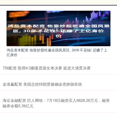
鸿岳资本配资 他靠炒股吃遍全国风景区, 30年不花钱! 还赚了上
亿身价
756配资 陈熠4:3蒯曼晋级女单决赛 挺进大满贯决赛
金港赢配资 美国总统特朗普被确诊患静脉疾病
海证金融配资 巨人网络：7月18日融资买入6628.26万元，融资
融券余额5.39亿元