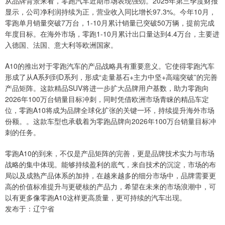
从品牌背景来看，零跑汽车近期市场表现强劲。2025年第三季度财报
显示，公司净利润持续为正，营业收入同比增长97.3%。今年10月，
零跑单月销量突破7万台，1-10月累计销量已突破50万辆，提前完成
年度目标。在海外市场，零跑1-10月累计出口量达到4.4万台，主要进
入德国、法国、意大利等欧洲国家。
A10的推出对于零跑汽车的产品战略具有重要意义。它使得零跑汽车
形成了从A系列到D系列，形成“走量基石+主力中坚+高端突破”的完善
产品矩阵。这款精品SUV将进一步扩大品牌用户基数，助力零跑向
2026年100万台销量目标冲刺，同时凭借欧洲市场青睐的精品车定
位，零跑A10将成为品牌全球化扩张的关键一环，持续提升海外市场
份额。。这款车型也承载着为零跑品牌向2026年100万台销量目标冲
刺的任务。
零跑A10的到来，不仅是产品矩阵的完善，更是品牌技术实力与市场
战略的集中体现。能够持续盈利的底气，来自技术的沉淀，市场的布
局以及成熟产品体系的加持，在越来越多的细分市场中，品牌需要更
高的价值标准提升与更硬核的产品力，希望在未来的市场浪潮中，可
以有更多像零跑A10这样更高质量，更可持续的汽车出现。
发布于：辽宁省