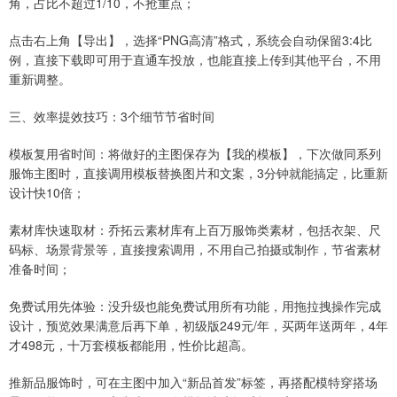
角，占比不超过1/10，不抢重点；
点击右上角【导出】，选择“PNG高清”格式，系统会自动保留3:4比
例，直接下载即可用于直通车投放，也能直接上传到其他平台，不用
重新调整。
三、效率提效技巧：3个细节节省时间
模板复用省时间：将做好的主图保存为【我的模板】，下次做同系列
服饰主图时，直接调用模板替换图片和文案，3分钟就能搞定，比重新
设计快10倍；
素材库快速取材：乔拓云素材库有上百万服饰类素材，包括衣架、尺
码标、场景背景等，直接搜索调用，不用自己拍摄或制作，节省素材
准备时间；
免费试用先体验：没升级也能免费试用所有功能，用拖拉拽操作完成
设计，预览效果满意后再下单，初级版249元/年，买两年送两年，4年
才498元，十万套模板都能用，性价比超高。
推新品服饰时，可在主图中加入“新品首发”标签，再搭配模特穿搭场