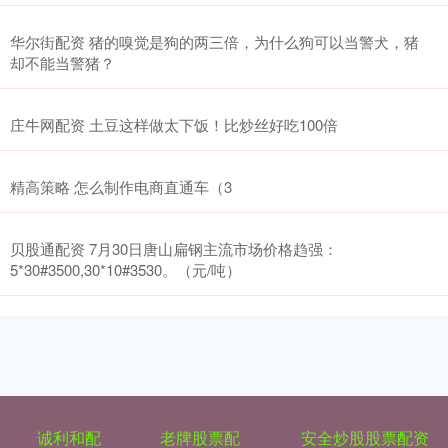
华尔街配资 猪的嗅觉是狗的两三倍，为什么狗可以当警犬，猪
却不能当警猪？
庄牛网配资 土豆这样做太下饭！比炒丝好吃100倍
精高策略 怎么制作电商直通车（3
贝股通配资 7月30日唐山扁钢主流市场价格趋强：
5*30#3500,30*10#3530。（元/吨）
诚利和配
老牌股票配
安全炒股股票配资