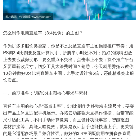
怎么制作电商直通车（3:4比例）的主图？
作为拼多多服饰类卖家，你是不是总被直通车主图拖慢推广节奏：用
PS调3:4比例要反复计算尺寸，折腾半小时还不对；拍好的模特图放
上去要么裁剪变形，要么重点不突出，点击率上不去；换个推广平台
又要重新改尺寸，切换工具太浪费时间？别愁，今天就用乔拓云教你
10分钟做好3:4比例直通车主图，比手动设计快5倍，还能精准突出服
饰卖点。
一、前期准备：明确3:4主图核心要求与素材
直通车主图的核心是“高点击率”，3:4比例作为移动端主流尺寸，要突
出产品主体且适配手机展示。乔拓云功能强大且操作便捷，自带智能
尺寸适配工具，不用手动计算像素，而且设计功能丰富，智能抠图、
素材拼接等工具能大幅提效，就算是设计新手也能快速上手。更关键
的是它适配多场景且兼容性强，做好的3:4主图既能用在拼多多直通