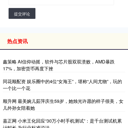
提交评论
热点资讯
鑫策略 AI信仰动摇，软件与芯片股双双溃败，AMD暴跌
17%，加密货币再度下挫
同花顺配资 娱乐圈中的4位“女海王”，堪称“人间尤物”，玩的
一个比一个花
顺升网 最美婉儿茹萍庆生59岁，她烛光许愿的样子很美，女
儿外孙女陪着她
嘉正网 小米王化回应“30万小时手机测试”：是千台测试机累
计时长 为行业标准说法