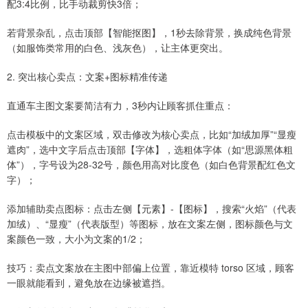
配3:4比例，比手动裁剪快3倍；
若背景杂乱，点击顶部【智能抠图】，1秒去除背景，换成纯色背景
（如服饰类常用的白色、浅灰色），让主体更突出。
2. 突出核心卖点：文案+图标精准传递
直通车主图文案要简洁有力，3秒内让顾客抓住重点：
点击模板中的文案区域，双击修改为核心卖点，比如“加绒加厚”“显瘦
遮肉”，选中文字后点击顶部【字体】，选粗体字体（如“思源黑体粗
体”），字号设为28-32号，颜色用高对比度色（如白色背景配红色文
字）；
添加辅助卖点图标：点击左侧【元素】-【图标】，搜索“火焰”（代表
加绒）、“显瘦”（代表版型）等图标，放在文案左侧，图标颜色与文
案颜色一致，大小为文案的1/2；
技巧：卖点文案放在主图中部偏上位置，靠近模特 torso 区域，顾客
一眼就能看到，避免放在边缘被遮挡。