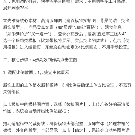
车，也能适配抖音、快手等平台的推广需求，不用切换多工具修改。
展开剩余76%
首先准备核心素材：高清服饰图（建议模特实拍图，背景简洁，突出
服饰版型）、产品卖点文案（如“显瘦”“加绒”“百搭”）、活动信息
（如“限时9折”“买一送一”）。登录乔拓云后，搜索“直通车主图3:4”，
选一个服饰类模板（比如带模特展示、卖点突出的款式），点击【使
用模板】进入编辑页，系统会自动锁定3:4比例画布，不用手动设置。
二、核心步骤：4步高效制作高点击主图
1. 适配比例放图：1步搞定主体展示
服饰主图的主体是衣服和模特，3:4比例要确保主体占比合理，不裁剪
关键部位：
点击模板中的模特图位置，选择【替换图片】，上传准备好的高清服
饰图，系统会自动弹出比例适配框；
拖动适配框中的裁剪线，确保模特头部完整、服饰主体（如连衣裙的
裙摆、外套的版型）全部显示，点击【确定】，系统会自动将图片适