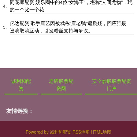
同花顺配资 娱乐圈中的4位“女海王”，堪称“人间尤物”，玩
4、
的一个比一个花
亿达配资 歌手唐艺因被戏称“唐老鸭”遭质疑，回应强硬，
5、
巡演取消互动，引发粉丝支持与争议。
诚利和配
老牌股票配
安全炒股股票配资
资
资网
门户
友情链接：
Powered by
诚利和配资
RSS地图
HTML地图