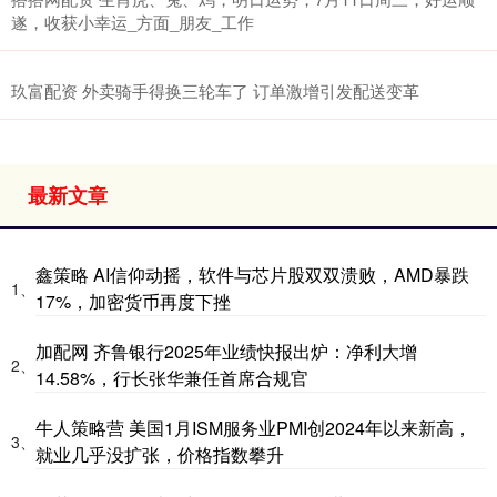
遂，收获小幸运_方面_朋友_工作
玖富配资 外卖骑手得换三轮车了 订单激增引发配送变革
最新文章
鑫策略 AI信仰动摇，软件与芯片股双双溃败，AMD暴跌
1、
17%，加密货币再度下挫
加配网 齐鲁银行2025年业绩快报出炉：净利大增
2、
14.58%，行长张华兼任首席合规官
牛人策略营 美国1月ISM服务业PMI创2024年以来新高，
3、
就业几乎没扩张，价格指数攀升