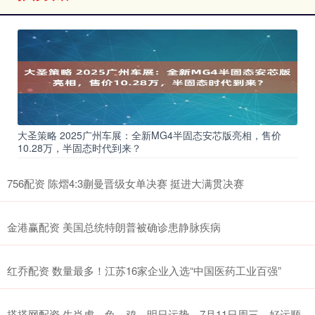
大圣策略 2025广州车展：全新MG4半固态安芯版亮相，售价
10.28万，半固态时代到来？
756配资 陈熠4:3蒯曼晋级女单决赛 挺进大满贯决赛
金港赢配资 美国总统特朗普被确诊患静脉疾病
红乔配资 数量最多！江苏16家企业入选“中国医药工业百强”
搭搭网配资 生肖虎、兔、鸡，明日运势，7月11日周三，好运顺