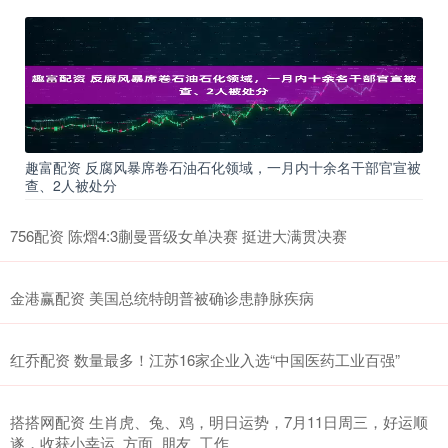
趣富配资 反腐风暴席卷石油石化领域，一月内十余名干部官宣被
查、2人被处分
756配资 陈熠4:3蒯曼晋级女单决赛 挺进大满贯决赛
金港赢配资 美国总统特朗普被确诊患静脉疾病
红乔配资 数量最多！江苏16家企业入选“中国医药工业百强”
搭搭网配资 生肖虎、兔、鸡，明日运势，7月11日周三，好运顺
遂，收获小幸运_方面_朋友_工作