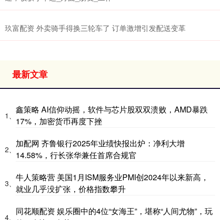
玖富配资 外卖骑手得换三轮车了 订单激增引发配送变革
最新文章
鑫策略 AI信仰动摇，软件与芯片股双双溃败，AMD暴跌
1、
17%，加密货币再度下挫
加配网 齐鲁银行2025年业绩快报出炉：净利大增
2、
14.58%，行长张华兼任首席合规官
牛人策略营 美国1月ISM服务业PMI创2024年以来新高，
3、
就业几乎没扩张，价格指数攀升
同花顺配资 娱乐圈中的4位“女海王”，堪称“人间尤物”，玩
4、