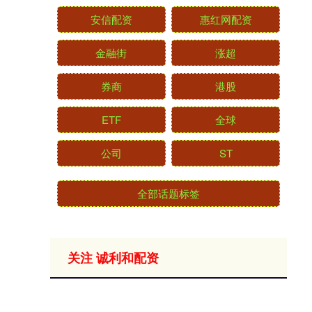
安信配资
惠红网配资
金融街
涨超
券商
港股
ETF
全球
公司
ST
全部话题标签
关注 诚利和配资