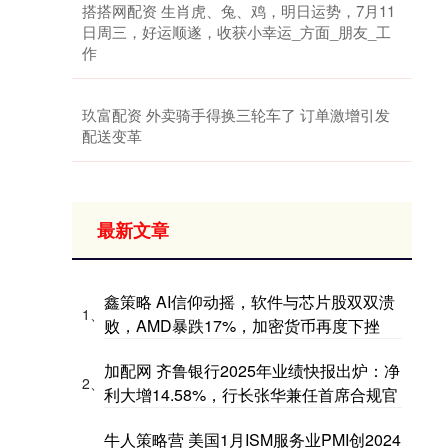
搭搭网配资 生肖虎、兔、鸡，明日运势，7月11
日周三，好运顺遂，收获小幸运_方面_朋友_工
作
玖富配资 外卖骑手得换三轮车了 订单激增引发
配送变革
最新文章
鑫策略 AI信仰动摇，软件与芯片股双双溃
1、
败，AMD暴跌17%，加密货币再度下挫
加配网 齐鲁银行2025年业绩快报出炉：净
2、
利大增14.58%，行长张华兼任首席合规官
牛人策略营 美国1月ISM服务业PMI创2024