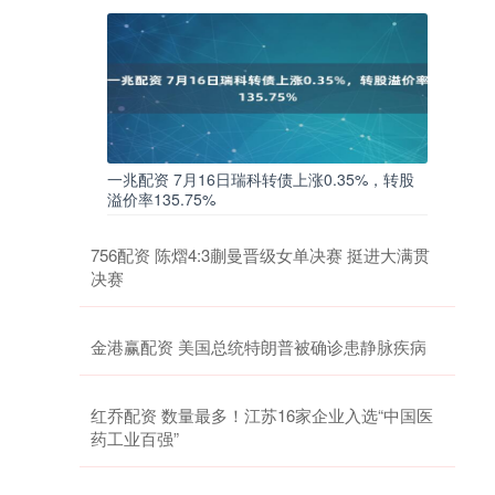
一兆配资 7月16日瑞科转债上涨0.35%，转股
溢价率135.75%
756配资 陈熠4:3蒯曼晋级女单决赛 挺进大满贯
决赛
金港赢配资 美国总统特朗普被确诊患静脉疾病
红乔配资 数量最多！江苏16家企业入选“中国医
药工业百强”