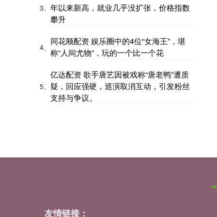
年以来新高，就业几乎没扩张，价格指数
3、
攀升
同花顺配资 娱乐圈中的4位“女海王”，堪
4、
称“人间尤物”，玩的一个比一个花
亿达配资 歌手唐艺因被戏称“唐老鸭”遭质
疑，回应强硬，巡演取消互动，引发粉丝
5、
支持与争议。
友情链接：