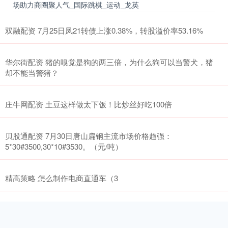
场助力商圈聚人气_国际跳棋_运动_龙英
双融配资 7月25日凤21转债上涨0.38%，转股溢价率53.16%
华尔街配资 猪的嗅觉是狗的两三倍，为什么狗可以当警犬，猪
却不能当警猪？
庄牛网配资 土豆这样做太下饭！比炒丝好吃100倍
贝股通配资 7月30日唐山扁钢主流市场价格趋强：
5*30#3500,30*10#3530。（元/吨）
精高策略 怎么制作电商直通车（3