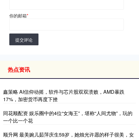
你的邮箱
*
提交评论
热点资讯
鑫策略 AI信仰动摇，软件与芯片股双双溃败，AMD暴跌
17%，加密货币再度下挫
同花顺配资 娱乐圈中的4位“女海王”，堪称“人间尤物”，玩的
一个比一个花
顺升网 最美婉儿茹萍庆生59岁，她烛光许愿的样子很美，女