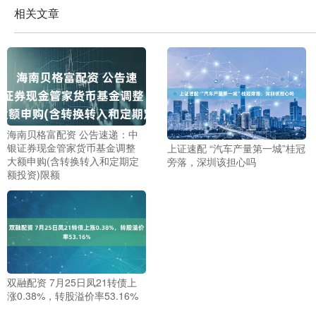
相关文章
海南贝格富配资 公告速递：中
银证券现金管家货币基金调整
上证速配 “汽车产量第一城”桂冠
大额申购(含转换转入和定期定
旁落，深圳该担心吗
额投资)限额
双融配资 7月25日凤21转债上
涨0.38%，转股溢价率53.16%